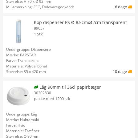
Størrelse: H 70 x Ø 92 mm
6 dage
Miljømærkning: FSC, Fødevaregodkendt
Kop dispenser PS Ø 8,5cmx42cm transparent
89037
1 Stk
Undergruppe: Dispensere
Mærke: PAPSTAR
Farve: Transparent
Materiale: Polycarbonat
10 dage
Størrelse: 85 x 420 mm
Låg 90mm til 36cl papirbæger
30202830
pakke med 1200 stk
Undergruppe: Låg
Mærke: Huhtamäki
Farve: Hvid
Materiale: Træfiber
Størrelse: Ø 90 mm