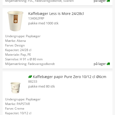
på lager
Miljømærkning: FSC, Fødevaregodkendt, Svanen
Kaffebæger Less is More 24/28cl
134062FRP
pakke med 1000 stk
Undergruppe: Papbæger
Mærke: Abena
Farve: Design
Kapacitet: 24/28 cl
Materiale: Pap, PE
Størrelse: H 91 x Ø 80 mm
på lager
Miljømærkning: Fødevaregodkendt
Kaffebæger papir Pure Zero 10/12 cl Ø6cm
88233
pakke med 80 stk
Undergruppe: Papbæger
Mærke: PAPSTAR
Farve: Creme
Kapacitet: 10/12 cl