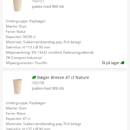
192157
pakke med 900 stk
Undergruppe: Papbæger
Mærke: Duni
Farve: Natur
Kapacitet: 36/38 cl
Materiale: Sukkerrørsblanding pap, PLA-belagt
Størrelse: H 113 x Ø 90 mm
Miljømærkning: EN 13432 certified, Fødevaregodkendt,
OK Compost Industrial
få på lager
Miljøargumenter: Fossilfri
Bæger Breeze 47 cl Nature
192158
pakke med 900 stk
Undergruppe: Papbæger
Mærke: Duni
Farve: Natur
Kapacitet: 47 cl
Materiale: Sukkerrørsblanding pap, PLA-belagt
Størrelse: H 137 x Ø 90 mm