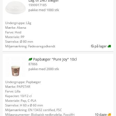
Låg til 24cl bæger
1999917185
pakke med 1000 stk
Undergruppe: Låg
Mærke: Abena
Farve: Hvid
Materiale: PP
Størrelse: Ø 80 mm
få på lager
Miljømærkning: Fødevaregodkendt
Papbæger ''Pure Joy'' 10cl
87866
pakke med 2000 stk
Undergruppe: Papbæger
Mærke: PAPSTAR
Farve: Lilla
Kapacitet: 10/12 cl
Materiale: Pap, C-PLA
Størrelse: H 60 x Ø 60 mm
Miljømærkning: EN 13432 certified, FSC
10 dage
Miljøargumenter: Biologisk nedbrydelig, Fossilfri