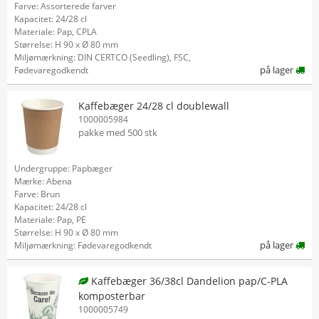
Farve: Assorterede farver
Kapacitet: 24/28 cl
Materiale: Pap, CPLA
Størrelse: H 90 x Ø 80 mm
Miljømærkning: DIN CERTCO (Seedling), FSC,
på lager
Fødevaregodkendt
Kaffebæger 24/28 cl doublewall
1000005984
pakke med 500 stk
Undergruppe: Papbæger
Mærke: Abena
Farve: Brun
Kapacitet: 24/28 cl
Materiale: Pap, PE
Størrelse: H 90 x Ø 80 mm
på lager
Miljømærkning: Fødevaregodkendt
Kaffebæger 36/38cl Dandelion pap/C-PLA
komposterbar
1000005749