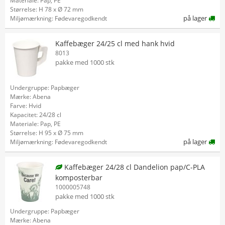
Materiale: Pap, PE
Størrelse: H 78 x Ø 72 mm
på lager
Miljømærkning: Fødevaregodkendt
Kaffebæger 24/25 cl med hank hvid
8013
pakke med 1000 stk
Undergruppe: Papbæger
Mærke: Abena
Farve: Hvid
Kapacitet: 24/28 cl
Materiale: Pap, PE
Størrelse: H 95 x Ø 75 mm
på lager
Miljømærkning: Fødevaregodkendt
Kaffebæger 24/28 cl Dandelion pap/C-PLA
komposterbar
1000005748
pakke med 1000 stk
Undergruppe: Papbæger
Mærke: Abena