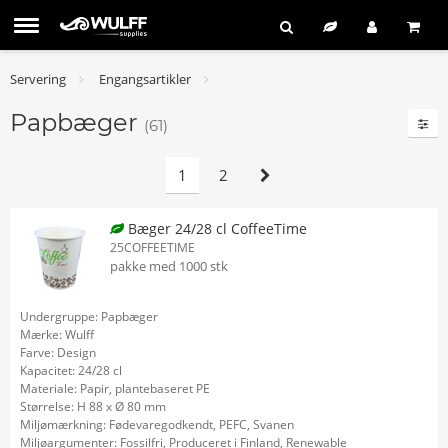
Servering
Engangsartikler
Papbæger
(61)
1
2
Bæger 24/28 cl CoffeeTime
25COFFEETIME
pakke med 1000 stk
Undergruppe: Papbæger
Mærke: Wulff
Farve: Design
Kapacitet: 24/28 cl
Materiale: Papir, plantebaseret PE
Størrelse: H 88 x Ø 80 mm
Miljømærkning: Fødevaregodkendt, PEFC, Svanen
Miljøargumenter: Fossilfri, Produceret i Finland, Renewable