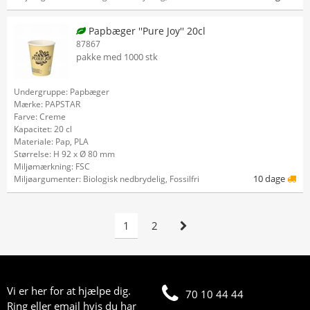
Papbæger ''Pure Joy'' 20cl
87867
pakke med 1000 stk
Undergruppe: Papbæger
Mærke: PAPSTAR
Farve: Creme
Kapacitet: 20 cl
Materiale: Pap, PLA
Størrelse: H 92 x Ø 80 mm
Miljømærkning: FSC
10 dage
Miljøargumenter: Biologisk nedbrydelig, Fossilfri
1
2
Vi er her for at hjælpe dig.
70 10 44 44
Ring eller email hvis du har