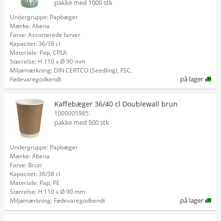
pakke med 1000 stk
Undergruppe: Papbæger
Mærke: Abena
Farve: Assorterede farver
Kapacitet: 36/38 cl
Materiale: Pap, CPLA
Størrelse: H 110 x Ø 90 mm
Miljømærkning: DIN CERTCO (Seedling), FSC,
på lager
Fødevaregodkendt
Kaffebæger 36/40 cl Doublewall brun
1000005985
pakke med 500 stk
Undergruppe: Papbæger
Mærke: Abena
Farve: Brun
Kapacitet: 36/38 cl
Materiale: Pap, PE
Størrelse: H 110 x Ø 90 mm
på lager
Miljømærkning: Fødevaregodkendt