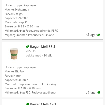
Undergruppe: Papbæger
Mærke: Huhtamäki
Farve: Design
Kapacitet: 24/28 cl
Materiale: Pap, PE
Størrelse: H 88 x Ø 80 mm
Miljømærkning: Fødevaregodkendt, PEFC
på lager
Miljøargumenter: Produceret i Finland
Bæger Mell 35cl
205635
pakke med 480 stk
Undergruppe: Papbæger
Mærke: BioPak
Farve: Natur
Kapacitet: 36/38 cl
Materiale: Pap, vandbaseret laminering
Størrelse: H 110 x Ø 90 mm
på lager
Miljømærkning: FSC, Fødevaregodkendt
Bæger Melli 12cl