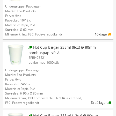
Undergruppe: Papbæger
Mærke: Eco-Products
Farve: Hvid
Kapacitet: 10/12 cl
Materiale: Papir, PLA
Størrelse: Ø 62 mm
10 dage
Miljømærkning: FSC, Fødevaregodkendt
Hot Cup Bæger 235ml (8oz) Ø 80mm
bambuspapir/PLA
EPBHC8E21
pakke med 1000 stk
Undergruppe: Papbæger
Mærke: Eco-Products
Farve: Hvid
Kapacitet: 24/28 cl
Materiale: Papir, PLA
Størrelse: H 96 x Ø 80 mm
Miljømærkning: BPI Compostable, EN 13432 certified,
få på lager
FSC, Fødevaregodkendt
Hot Cup Bæger 355ml (12oz) Ø 90mm