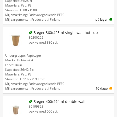
Kapacitet: 24/28 cl
Materiale: Pap, PE
Størrelse: H 88 x Ø 80 mm
Miljømærkning: Fødevaregodkendt, PEFC
på lager
Miljøargumenter: Produceret i Finland
Bæger 360/425ml single wall hot cup
30200262
pakke med 880 stk
Undergruppe: Papbæger
Mærke: Huhtamäki
Farve: Brun
Kapacitet: 36/42,5 cl
Materiale: Pap, PE
Størrelse: H 116 x Ø 90 mm
Miljømærkning: Fødevaregodkendt, PEFC
10 dage
Miljøargumenter: Produceret i Finland
Bæger 400/494ml double wall
30199823
pakke med 500 stk