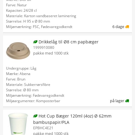
Farve: Natur
Kapacitet: 24/28 cl
Materiale: Karton vandbaseret laminering
Størrelse: H 95 x Ø 80 mm
6 dage
Miljømærkning: FSC, Fødevaregodkendt
Drikkelåg til Ø8 cm papbæger
1999910080
pakke med 1000 stk
Undergruppe: Låg
Mærke: Abena
Farve: Brun
Materiale: Sukkerrørsfibre
Størrelse: Ø 80 mm
Miljømærkning: Fødevaregodkendt
på lager
Miljøargumenter: Komposterbar
Hot Cup Bæger 120ml (4oz) Ø 62mm
bambuspapir/PLA
EPBHC4E21
pakke med 1000 stk