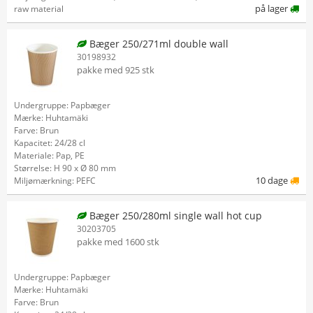
på lager
raw material
Bæger 250/271ml double wall
30198932
pakke med 925 stk
Undergruppe: Papbæger
Mærke: Huhtamäki
Farve: Brun
Kapacitet: 24/28 cl
Materiale: Pap, PE
Størrelse: H 90 x Ø 80 mm
10 dage
Miljømærkning: PEFC
Bæger 250/280ml single wall hot cup
30203705
pakke med 1600 stk
Undergruppe: Papbæger
Mærke: Huhtamäki
Farve: Brun