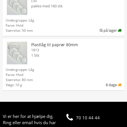
L50
pakke med 160 stk
Undergruppe: Låg
Farve: Hvid
få på lager
Størrelse: 50 mm
Plastlåg til paprør 80mm
1813
1 Stk
Undergruppe: Låg
Farve: Hvid
Størrelse: 80 mm
8 dage
Vægt: 10 g
Vi er her for at hjælpe dig.
70 10 44 44
Ring eller email hvis du har