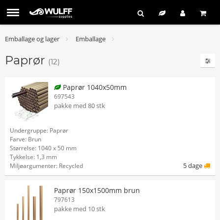
Emballage og lager
Emballage
Paprør
(12)
Paprør 1040x50mm
697543
pakke med 80 stk
Undergruppe: Paprør
Farve: Brun
Størrelse: 1040 x 50 mm
Tykkelse: 1,3 mm
5 dage
Miljøargumenter: Recycled
Paprør 150x1500mm brun
797613
pakke med 10 stk