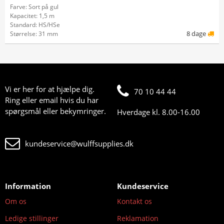
Farve: Sort på gul
Kapacitet: 1,5 m
Standard: HS/HSe
8 dage
Størrelse: 31 mm
Vi er her for at hjælpe dig.
70 10 44 44
Ring eller email hvis du har
spørgsmål eller bekymringer.
Hverdage kl. 8.00-16.00
kundeservice@wulffsupplies.dk
Information
Kundeservice
Om os
Kontakt os
Ledige stillinger
Reklamation