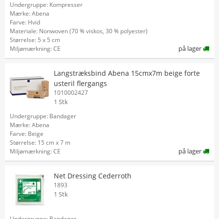
Undergruppe: Kompresser
Mærke: Abena
Farve: Hvid
Materiale: Nonwoven (70 % viskos, 30 % polyester)
Størrelse: 5 x 5 cm
på lager
Miljømærkning: CE
Langstræksbind Abena 15cmx7m beige forte
usteril flergangs
1010002427
1 Stk
Undergruppe: Bandager
Mærke: Abena
Farve: Beige
Størrelse: 15 cm x 7 m
på lager
Miljømærkning: CE
Net Dressing Cederroth
1893
1 Stk
Undergruppe: Bandager