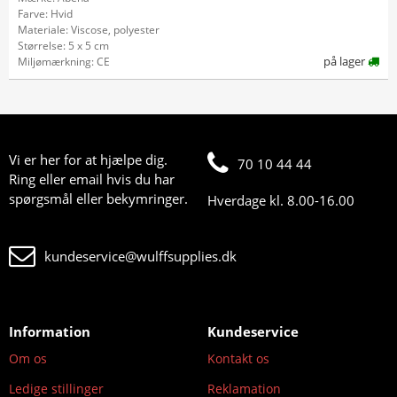
Farve: Hvid
Materiale: Viscose, polyester
Størrelse: 5 x 5 cm
på lager
Miljømærkning: CE
Vi er her for at hjælpe dig.
70 10 44 44
Ring eller email hvis du har
spørgsmål eller bekymringer.
Hverdage kl. 8.00-16.00
kundeservice@wulffsupplies.dk
Information
Kundeservice
Om os
Kontakt os
Ledige stillinger
Reklamation