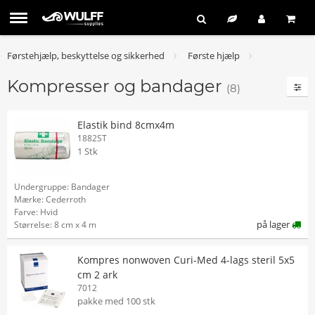
Førstehjælp, beskyttelse og sikkerhed
Første hjælp
Kompresser og bandager
(8)
Elastik bind 8cmx4m
1882ST
1 Stk
Undergruppe: Bandager
Mærke: Cederroth
Farve: Hvid
på lager
Størrelse: 8 cm x 4 m
Kompres nonwoven Curi-Med 4-lags steril 5x5
cm 2 ark
7012
pakke med 100 stk