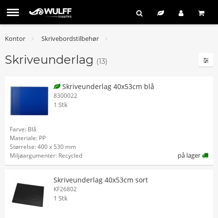
Kontor
Skrivebordstilbehør
Skriveunderlag
(13)
Skriveunderlag 40x53cm blå
8300022
1 Stk
Farve: Blå
Materiale: PP
Størrelse: 400 x 530 mm
på lager
Miljøargumenter: Recycled
Skriveunderlag 40x53cm sort
KF26802
1 Stk