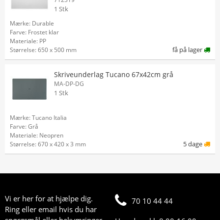
1 Stk
Mærke: Durable
Farve: Frostet klar
Materiale: PP
få på lager
Størrelse: 650 x 500 mm
Skriveunderlag Tucano 67x42cm grå
MA-DP-DG
1 Stk
Mærke: Tucano Italia
Farve: Grå
Materiale: Neopren
5 dage
Størrelse: 670 x 420 x 3 mm
Vi er her for at hjælpe dig.
70 10 44 44
Ring eller email hvis du har