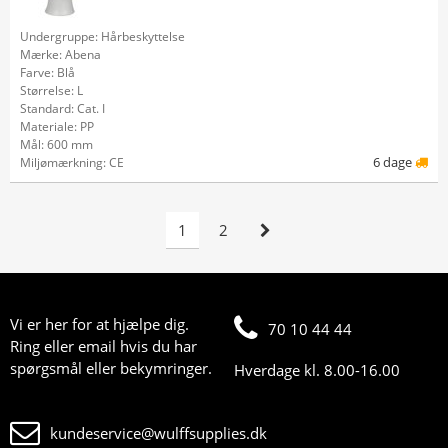
Undergruppe: Hårbeskyttelse
Mærke: Abena
Farve: Blå
Størrelse: L
Standard: Cat. I
Materiale: PP
Mål: 600 mm
6 dage
Miljømærkning: CE
1
2
Vi er her for at hjælpe dig.
70 10 44 44
Ring eller email hvis du har
spørgsmål eller bekymringer.
Hverdage kl. 8.00-16.00
kundeservice@wulffsupplies.dk