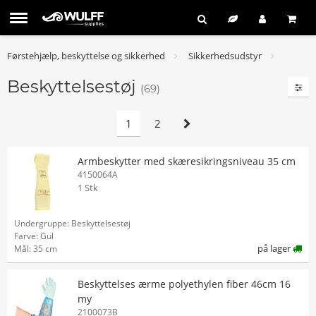
Førstehjælp, beskyttelse og sikkerhed
Sikkerhedsudstyr
Beskyttelsestøj
(69)
1
2
Armbeskytter med skæresikringsniveau 35 cm
4150064A
1 Stk
Undergruppe: Beskyttelsestøj
Farve: Gul
på lager
Mål: 35 cm
Beskyttelses ærme polyethylen fiber 46cm 16
my
2100073B