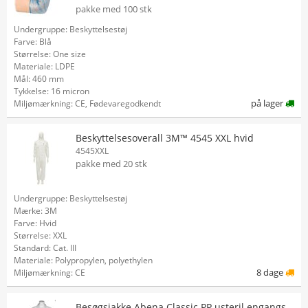
pakke med 100 stk
Undergruppe: Beskyttelsestøj
Farve: Blå
Størrelse: One size
Materiale: LDPE
Mål: 460 mm
Tykkelse: 16 micron
på lager
Miljømærkning: CE, Fødevaregodkendt
Beskyttelsesoverall 3M™ 4545 XXL hvid
4545XXL
pakke med 20 stk
Undergruppe: Beskyttelsestøj
Mærke: 3M
Farve: Hvid
Størrelse: XXL
Standard: Cat. III
Materiale: Polypropylen, polyethylen
8 dage
Miljømærkning: CE
Besøgsjakke Abena Classic PP usteril engangs