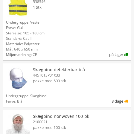
538546
1 Stk
Undergruppe: Veste
Farve: Gul
Størrelse: 165 - 180 cm
Standard: Cat II
Materiale: Polyester
Mål: 640 x 650 mm
på lager
Miljømærkning: CE
Skægbind detekterbar blå
445T013P01X33
pakke med 500 stk
Undergruppe: Skægbind
8 dage
Farve: Blå
Skægbind nonwoven 100-pk
2100021
pakke med 100 stk