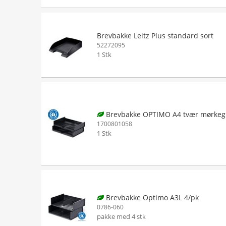
Brevbakke Leitz Plus standard sort
52272095
1 Stk
Brevbakke OPTIMO A4 tvær mørkeg
1700801058
1 Stk
Brevbakke Optimo A3L 4/pk
0786-060
pakke med 4 stk