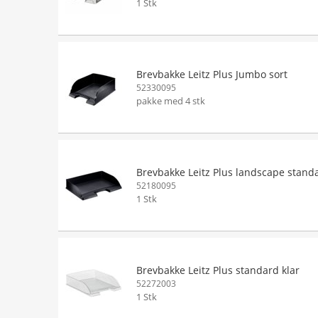
1 Stk
Brevbakke Leitz Plus Jumbo sort
52330095
pakke med 4 stk
Brevbakke Leitz Plus landscape standa
52180095
1 Stk
Brevbakke Leitz Plus standard klar
52272003
1 Stk