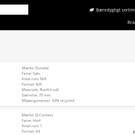
Bæredygtigt sortim
Bra
Mærke: Durable
Farve: Sølv
Antal rum: N/A
Format: N/A
Materiale: Rustfrit stål
Størrelse: 70 mm
Miljøargumenter: 50% recycled
Mærke: Q-Connect
Farve: Hvid
Antal rum: 1
p
Format: A4