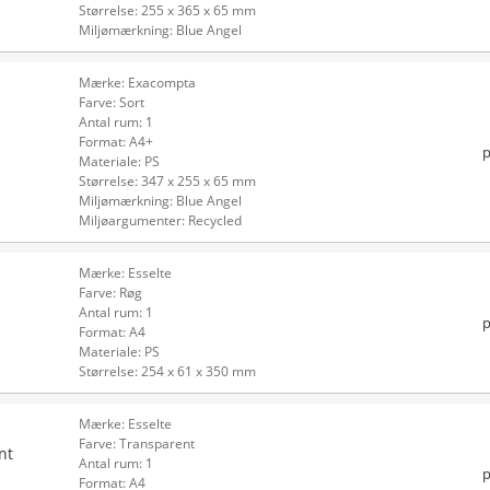
Størrelse: 255 x 365 x 65 mm
Miljømærkning: Blue Angel
Mærke: Exacompta
Farve: Sort
Antal rum: 1
Format: A4+
p
Materiale: PS
Størrelse: 347 x 255 x 65 mm
Miljømærkning: Blue Angel
Miljøargumenter: Recycled
Mærke: Esselte
Farve: Røg
Antal rum: 1
p
Format: A4
Materiale: PS
Størrelse: 254 x 61 x 350 mm
Mærke: Esselte
Farve: Transparent
nt
Antal rum: 1
p
Format: A4