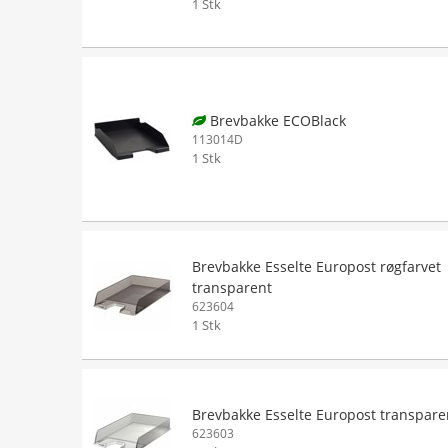
1 Stk
Brevbakke ECOBlack
113014D
1 Stk
Brevbakke Esselte Europost røgfarvet
transparent
623604
1 Stk
Brevbakke Esselte Europost transpare
623603