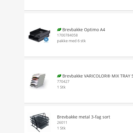
Brevbakke Optimo A4
1700784058
pakke med 6 stk
Brevbakke VARICOLOR® MIX TRAY 
770427
1 Stk
Brevbakke metal 3-fag sort
26011
1 Stk