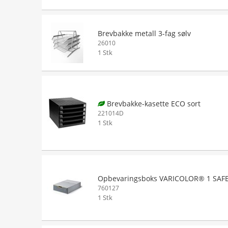
Brevbakke metall 3-fag sølv
26010
1 Stk
Brevbakke-kasette ECO sort
221014D
1 Stk
Opbevaringsboks VARICOLOR® 1 SAFE
760127
1 Stk