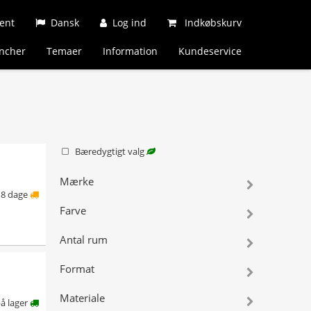
ent
Dansk
Log ind
Indkøbskurv
ncher
Temaer
Information
Kundeservice
Bæredygtigt valg
Mærke
8 dage
Farve
Antal rum
Format
Materiale
å lager