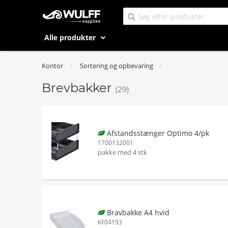
Alle produkter
Kontor
Sortering og opbevaring
Brevbakker
(29)
Afstandsstænger Optimo 4/pk
1700132001
pakke med 4 stk
Bravbakke A4 hvid
KF04193