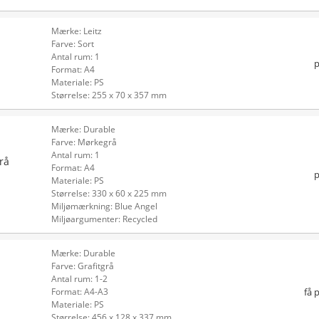
Mærke: Leitz
Farve: Sort
Antal rum: 1
p
Format: A4
Materiale: PS
Størrelse: 255 x 70 x 357 mm
Mærke: Durable
Farve: Mørkegrå
Antal rum: 1
rå
Format: A4
p
Materiale: PS
Størrelse: 330 x 60 x 225 mm
Miljømærkning: Blue Angel
Miljøargumenter: Recycled
Mærke: Durable
Farve: Grafitgrå
Antal rum: 1-2
få 
Format: A4-A3
Materiale: PS
Størrelse: 456 x 128 x 337 mm