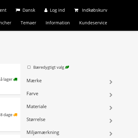
ent
Dansk
Log ind
Indkøbskurv
ncher
Temaer
Information
Kundeservice
Bæredygtigt valg
å lager
Mærke
Farve
Materiale
8 dage
Størrelse
Miljømærkning