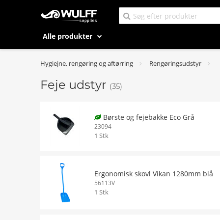
Alle produkter
Hygiejne, rengøring og aftørring
Rengøringsudstyr
Feje udstyr
(35)
Børste og fejebakke Eco Grå
23094
1 Stk
Ergonomisk skovl Vikan 1280mm blå
56113V
1 Stk