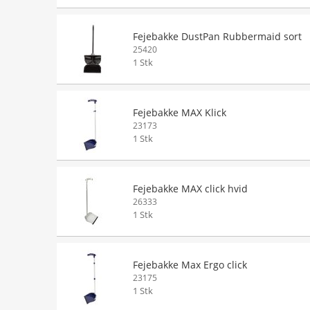
Fejebakke DustPan Rubbermaid sort
25420
1 Stk
Fejebakke MAX Klick
23173
1 Stk
Fejebakke MAX click hvid
26333
1 Stk
Fejebakke Max Ergo click
23175
1 Stk