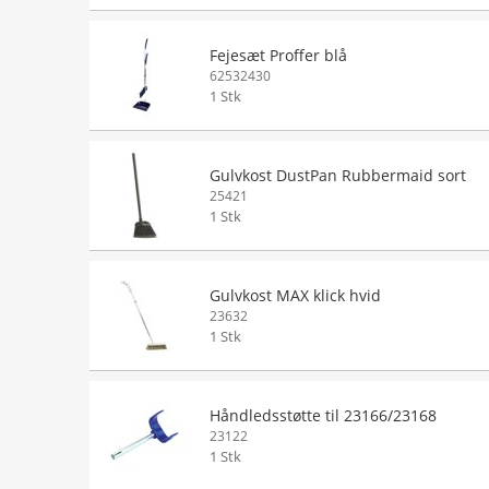
Fejesæt Proffer blå
62532430
1 Stk
Gulvkost DustPan Rubbermaid sort
25421
1 Stk
Gulvkost MAX klick hvid
23632
1 Stk
Håndledsstøtte til 23166/23168
23122
1 Stk