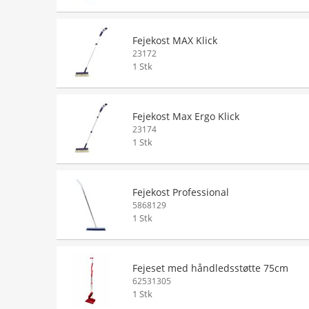
Fejekost MAX Klick
23172
1 Stk
Fejekost Max Ergo Klick
23174
1 Stk
Fejekost Professional
5868129
1 Stk
Fejeset med håndledsstøtte 75cm
62531305
1 Stk