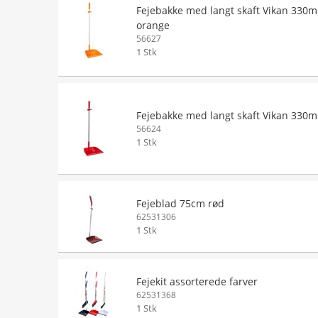
Fejebakke med langt skaft Vikan 330
orange
56627
1 Stk
Fejebakke med langt skaft Vikan 330
56624
1 Stk
Fejeblad 75cm rød
62531306
1 Stk
Fejekit assorterede farver
62531368
1 Stk