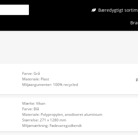
Bæredygtigt sortim
Bra
Farve: Grå
p
Materiale: Plast
Miljøargumenter: 100% recycled
Mærke: Vikan
Farve: Blå
Materiale: Polypropylen, anodiseret aluminium
Størrelse: 271 x 1280 mm
Miljømærkning: Fødevaregodkendt