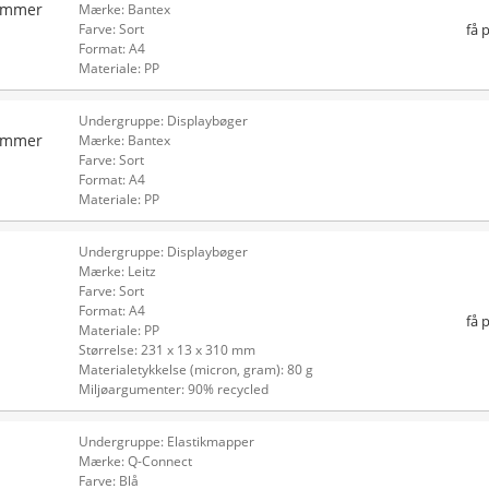
lommer
Mærke: Bantex
få 
Farve: Sort
Format: A4
Materiale: PP
Undergruppe: Displaybøger
lommer
Mærke: Bantex
Farve: Sort
Format: A4
Materiale: PP
Undergruppe: Displaybøger
Mærke: Leitz
Farve: Sort
Format: A4
få 
Materiale: PP
Størrelse: 231 x 13 x 310 mm
Materialetykkelse (micron, gram): 80 g
Miljøargumenter: 90% recycled
Undergruppe: Elastikmapper
Mærke: Q-Connect
Farve: Blå