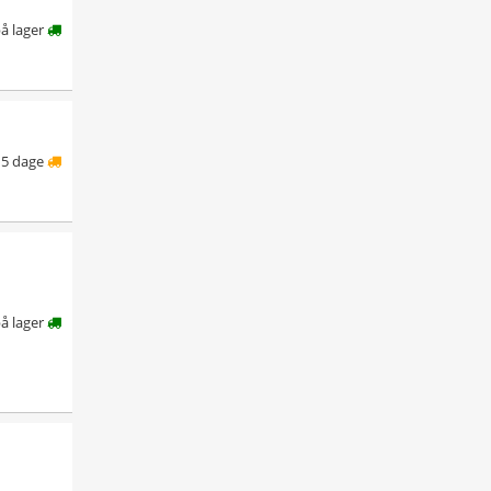
på lager
5 dage
på lager