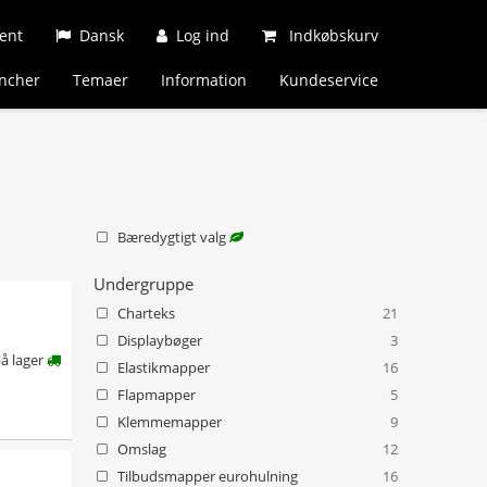
ent
Dansk
Log ind
Indkøbskurv
ncher
Temaer
Information
Kundeservice
Bæredygtigt valg
Undergruppe
Charteks
21
Displaybøger
3
å lager
Elastikmapper
16
Flapmapper
5
Klemmemapper
9
Omslag
12
Tilbudsmapper eurohulning
16