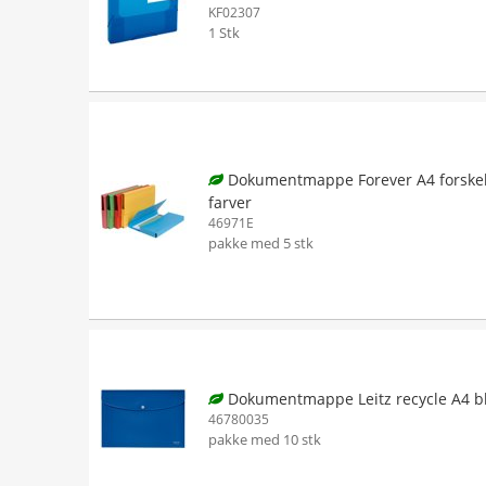
KF02307
1 Stk
Dokumentmappe Forever A4 forskel
farver
46971E
pakke med 5 stk
Dokumentmappe Leitz recycle A4 b
46780035
pakke med 10 stk