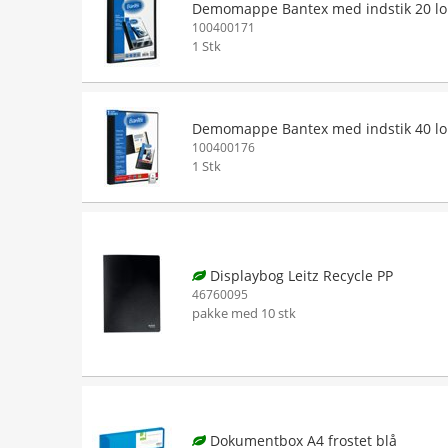
Demomappe Bantex med indstik 20 
100400171
1 Stk
Demomappe Bantex med indstik 40 
100400176
1 Stk
Displaybog Leitz Recycle PP
46760095
pakke med 10 stk
Dokumentbox A4 frostet blå