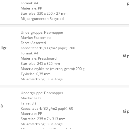
p
Format: A4
Materiale: PP
Størrelse: 330 x 250 x 27 mm
Miljøargumenter: Recycled
Undergruppe: Flapmapper
Mærke: Exacompta
Farve: Assorted
lige
Kapacitet ark (80 g/m2 papir): 200
Format: A4
få 
Materiale: Pressboard
Størrelse: 245 x 325 mm
Materialetykkelse (micron, gram): 290 g
Tykkelse: 0,35 mm
Miljømærkning: Blue Angel
Undergruppe: Flapmapper
Mærke: Leitz
Farve: Blå
lå
Kapacitet ark (80 g/m2 papir): 60
få 
Materiale: PP
Størrelse: 235 x 7 x 313 mm
Miljømærkning: Blue Angel