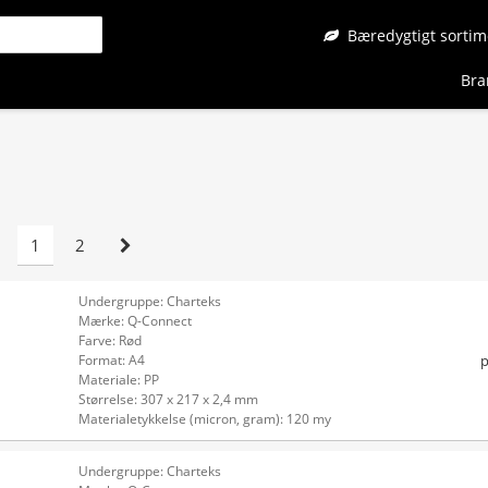
Bæredygtigt sortim
Bra
1
2
Undergruppe: Charteks
Mærke: Q-Connect
Farve: Rød
p
Format: A4
Materiale: PP
Størrelse: 307 x 217 x 2,4 mm
Materialetykkelse (micron, gram): 120 my
Undergruppe: Charteks