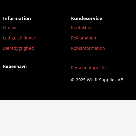
Information
Kundeservice
Om os
Kontakt os
Ledige stillinger
Reklamation
Bæredygtighed
Købsinformation
København
Persondatapolitik
© 2025 Wulff Supplies AB