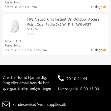
Farve: Hvid
10 dage
Størrelse: 203 x 51 mm
HPE Networking Instant On Outdoor Access
Point Dual Radio 2x2 Wi‑Fi 6 (RW) AP27
S1T37A
1 Stk
Mærke: HPE
Farve: Hvid
10 dage
Størrelse: 180 x 232 x 120 mm
Vi er her for at hjælpe dig.
70 10 44 44
Ring eller email hvis du har
spørgsmål eller bekymringer.
Hverdage kl. 8.00-16.00
kundeservice@wulffsupplies.dk