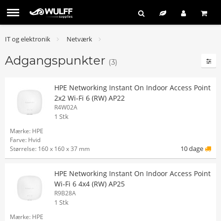
IT og elektronik
Netværk
Adgangspunkter
(3)
HPE Networking Instant On Indoor Access Point
2x2 Wi‑Fi 6 (RW) AP22
R4W02A
1 Stk
Mærke: HPE
Farve: Hvid
10 dage
Størrelse: 160 x 160 x 37 mm
HPE Networking Instant On Indoor Access Point
Wi‑Fi 6 4x4 (RW) AP25
R9B28A
1 Stk
Mærke: HPE