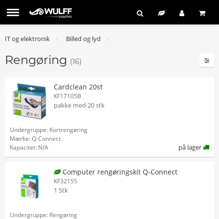
IT og elektronik
Billed og lyd
Rengøring
(16)
Cardclean 20st
KF17105B
pakke med 20 stk
Undergruppe: Kortrengøring
Mærke: Q-Connect
på lager
Kapacitet: N/A
Computer rengøringskit Q-Connect
KF32155
1 Stk
Undergruppe: Rengøring