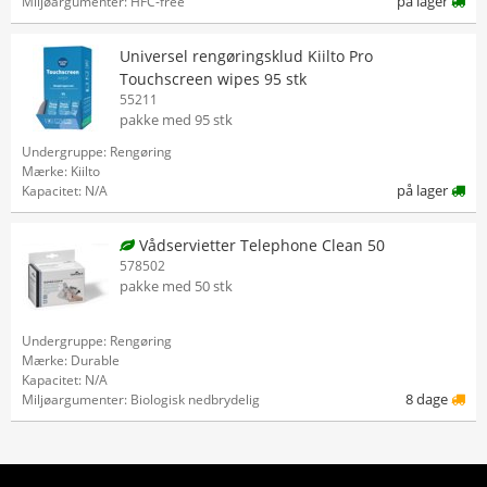
på lager
Miljøargumenter: HFC-free
Universel rengøringsklud Kiilto Pro
Touchscreen wipes 95 stk
55211
pakke med 95 stk
Undergruppe: Rengøring
Mærke: Kiilto
på lager
Kapacitet: N/A
Vådservietter Telephone Clean 50
578502
pakke med 50 stk
Undergruppe: Rengøring
Mærke: Durable
Kapacitet: N/A
8 dage
Miljøargumenter: Biologisk nedbrydelig