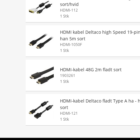
sort/hvid
HDMI-112
1 Stk
HDMI kabel Deltaco high Speed 19-pi
han 5m sort
HDMI-1050F
1 Stk
HDMI-kabel 48G 2m fladt sort
1903261
1 Stk
HDMI-kabel Deltaco fladt Type A ha -
sort
HDMI-121
1 Stk