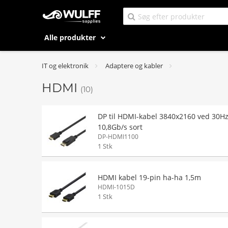
Alle produkter
IT og elektronik
Adaptere og kabler
HDMI
(10)
DP til HDMI-kabel 3840x2160 ved 30H
10,8Gb/s sort
DP-HDMI1100
1 Stk
HDMI kabel 19-pin ha-ha 1,5m
HDMI-1015D
1 Stk