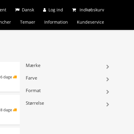
ent
Dansk
Log ind
Indkøbskurv
ncher
Temaer
Information
Kundeservice
Mærke
6 dage
Farve
Format
Størrelse
8 dage