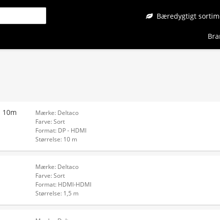
Bæredygtigt sortim
Bra
z 10m
Mærke: Deltaco
Farve: Sort
Format: DP - HDMI
Størrelse: 10 m
Mærke: Deltaco
Farve: Sort
Format: HDMI-HDMI
Størrelse: 1,5 m