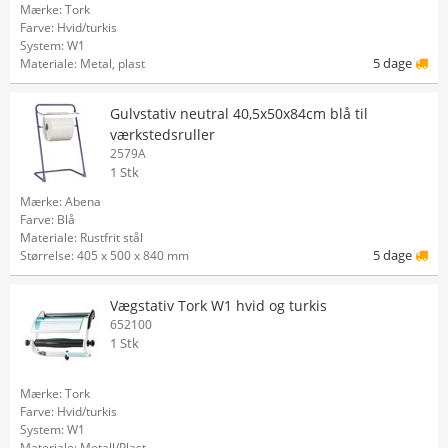
Mærke: Tork
Farve: Hvid/turkis
System: W1
5 dage
Materiale: Metal, plast
Gulvstativ neutral 40,5x50x84cm blå til
værkstedsruller
2579A
1 Stk
Mærke: Abena
Farve: Blå
Materiale: Rustfrit stål
5 dage
Størrelse: 405 x 500 x 840 mm
Vægstativ Tork W1 hvid og turkis
652100
1 Stk
Mærke: Tork
Farve: Hvid/turkis
System: W1
Materiale: Metall/Plast