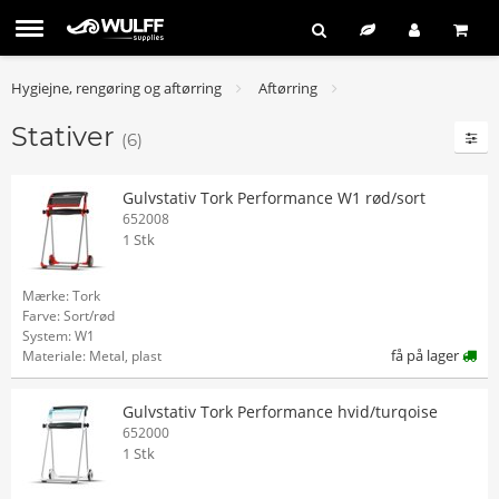
Hygiejne, rengøring og aftørring
Aftørring
Stativer
(6)
Gulvstativ Tork Performance W1 rød/sort
652008
1 Stk
Mærke: Tork
Farve: Sort/rød
System: W1
få på lager
Materiale: Metal, plast
Gulvstativ Tork Performance hvid/turqoise
652000
1 Stk