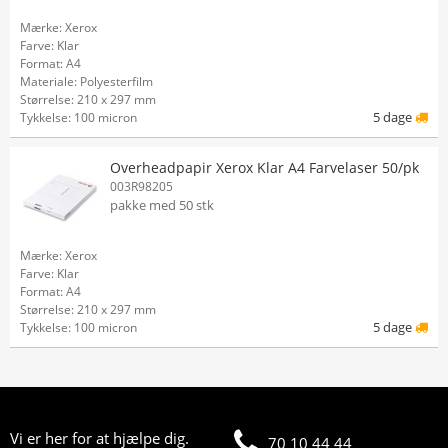
Mærke: Xerox
Farve: Klar
Format: A4
Materiale: Polyesterfilm
Størrelse: 210 x 297 mm
5 dage
Tykkelse: 100 micron
Overheadpapir Xerox Klar A4 Farvelaser 50/pk
003R98205
pakke med 50 stk
Mærke: Xerox
Farve: Klar
Format: A4
Størrelse: 210 x 297 mm
5 dage
Tykkelse: 100 micron
Vi er her for at hjælpe dig.
70 10 44 44