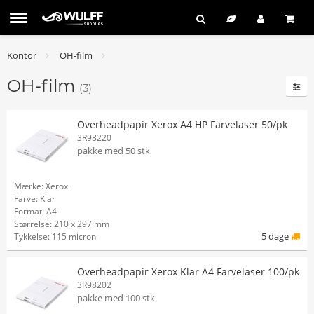
Kontor
OH-film
OH-film
(3)
Overheadpapir Xerox A4 HP Farvelaser 50/pk
3R98220
pakke med 50 stk
Mærke: Xerox
Farve: Klar
Format: A4
Størrelse: 210 x 297 mm
5 dage
Tykkelse: 115 micron
Overheadpapir Xerox Klar A4 Farvelaser 100/pk
3R98202
pakke med 100 stk