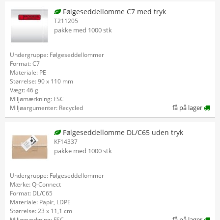
Følgeseddellomme C7 med tryk
T211205
pakke med 1000 stk
Undergruppe: Følgeseddellommer
Format: C7
Materiale: PE
Størrelse: 90 x 110 mm
Vægt: 46 g
Miljømærkning: FSC
få på lager
Miljøargumenter: Recycled
Følgeseddellomme DL/C65 uden tryk
KF14337
pakke med 1000 stk
Undergruppe: Følgeseddellommer
Mærke: Q-Connect
Format: DL/C65
Materiale: Papir, LDPE
Størrelse: 23 x 11,1 cm
få på lager
Miljømærkning: FSC