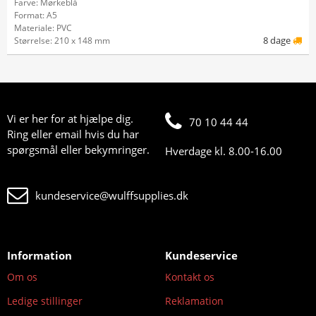
Farve: Mørkeblå
Format: A5
Materiale: PVC
8 dage
Størrelse: 210 x 148 mm
Vi er her for at hjælpe dig.
70 10 44 44
Ring eller email hvis du har
spørgsmål eller bekymringer.
Hverdage kl. 8.00-16.00
kundeservice@wulffsupplies.dk
Information
Kundeservice
Om os
Kontakt os
Ledige stillinger
Reklamation