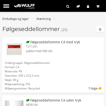
Emballage og lager
Mærkning
Følgeseddellommer
(25)
Følgeseddellomme C4 med tryk
T211201
pakke med 500 stk
Undergruppe: Følgeseddellommer
Format: C4
Materiale: PE
Størrelse: 330 x 222,5 mm
Vægt: 46 g
Miljømærkning: FSC
7 dage
Miljøargumenter: Recycled
Følgeseddellomme C4 uden tryk
885814A