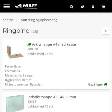
Kontor
Sortering og opbevaring
Ringbind
(26)
Arkivmappe A4 med kasse
200030
pakke med 25 stk
Farve: Brun
Format: A4
Mekanisme: 2 ringe
Rygbredde: 70 mm
få på lager
Miljøargumenter: Recycled
Indstiksmappe A3L 4R 35mm
13435
pakke med 10 stk