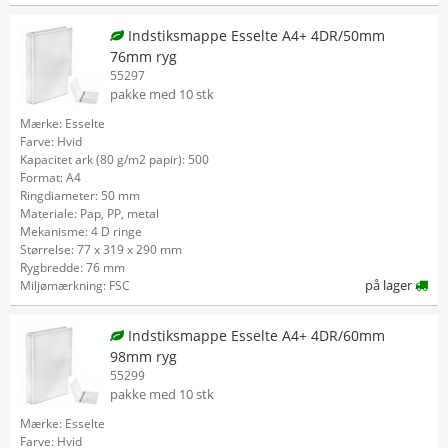
Indstiksmappe Esselte A4+ 4DR/50mm
76mm ryg
55297
pakke med 10 stk
Mærke: Esselte
Farve: Hvid
Kapacitet ark (80 g/m2 papir): 500
Format: A4
Ringdiameter: 50 mm
Materiale: Pap, PP, metal
Mekanisme: 4 D ringe
Størrelse: 77 x 319 x 290 mm
Rygbredde: 76 mm
på lager
Miljømærkning: FSC
Indstiksmappe Esselte A4+ 4DR/60mm
98mm ryg
55299
pakke med 10 stk
Mærke: Esselte
Farve: Hvid