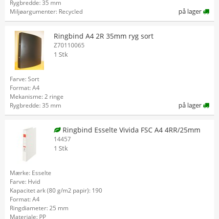
Rygbredde: 35 mm
på lager
Miljøargumenter: Recycled
Ringbind A4 2R 35mm ryg sort
Z70110065
1 Stk
Farve: Sort
Format: A4
Mekanisme: 2 ringe
på lager
Rygbredde: 35 mm
Ringbind Esselte Vivida FSC A4 4RR/25mm
14457
1 Stk
Mærke: Esselte
Farve: Hvid
Kapacitet ark (80 g/m2 papir): 190
Format: A4
Ringdiameter: 25 mm
Materiale: PP