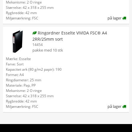
Mekanisme: 2 O ringe
Størrelse: 42 x 318 x 255 mm
Rygbredde: 42 mm
på lager
Miljømærkning: FSC
Ringordner Esselte VIVIDA FSC® A4
2RR/25mm sort
14454
pakke med 10 stk
Mærke: Esselte
Farve: Sort
Kapacitet ark (80 g/m2 papir): 190
Format: A4
Ringdiameter: 25 mm
Materiale: Pap, PP
Mekanisme: 2 O ringe
Størrelse: 42 x 318 x 255 mm
Rygbredde: 42 mm
på lager
Miljømærkning: FSC