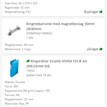
Størrelse: 42 x 318 x 255
Rygbredde: 42 mm
få på lager
Miljømærkning: FSC
Ringmekanisme med magnetbeslag 30mm
2R/80mm
V30MR302148MAG
1 Stk
Ringdiameter: 80 mm
på lager
Mekanisme: 2 ringe
Ringordner Esselte VIVIDA FSC® A4
2RR/25mm blå
14452
pakke med 10 stk
Mærke: Esselte
Farve: Blå
Kapacitet ark (80 g/m2 papir): 190
Format: A4
Ringdiameter: 25 mm
Materiale: Pap, PP