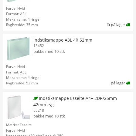
Farve: Hvid
Format: A3L
Mekanisme: 4 ringe
få på lager
Rygbredde: 35 mm
Indstiksmappe A3L 4R 52mm
13452
pakke med 10 stk
Farve: Hvid
Format: A3L
Mekanisme: 4 ringe
på lager
Rygbredde: 52 mm
Indstiksmappe Esselte A4+ 2DR/25mm
42mm ryg
55218
pakke med 10 stk
Mærke: Esselte
Farve: Hvid
Kapacitet ark (80 g/m2 papir): 250