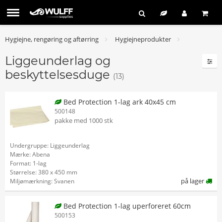
Hygiejne, rengøring og aftørring
Hygiejneprodukter
Liggeunderlag og
beskyttelsesduge
(13)
Bed Protection 1-lag ark 40x45 cm
500148
pakke med 1000 stk
Undergruppe: Liggeunderlag
Mærke: Abena
Format: 1-lag
Størrelse: 380 x 450 mm
på lager
Miljømærkning: Svanen
Bed Protection 1-lag uperforeret 60cm
500153