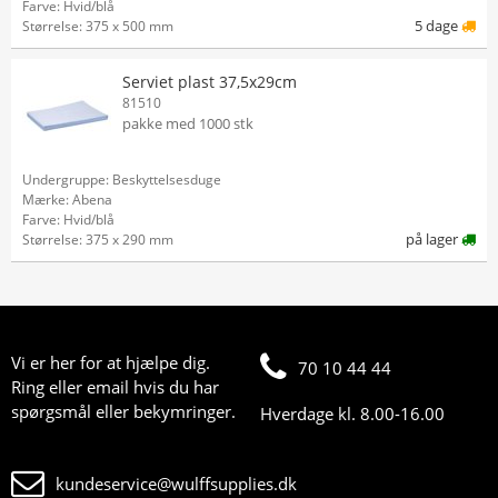
Farve: Hvid/blå
5 dage
Størrelse: 375 x 500 mm
Serviet plast 37,5x29cm
81510
pakke med 1000 stk
Undergruppe: Beskyttelsesduge
Mærke: Abena
Farve: Hvid/blå
på lager
Størrelse: 375 x 290 mm
Vi er her for at hjælpe dig.
70 10 44 44
Ring eller email hvis du har
spørgsmål eller bekymringer.
Hverdage kl. 8.00-16.00
kundeservice@wulffsupplies.dk