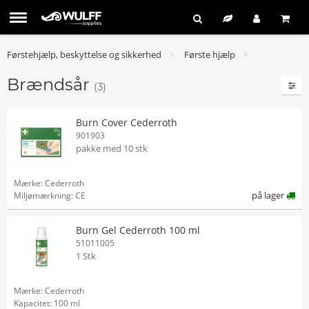
Førstehjælp, beskyttelse og sikkerhed
Første hjælp
Brændsår
(3)
Burn Cover Cederroth
901903
pakke med 10 stk
Mærke: Cederroth
på lager
Miljømærkning: CE
Burn Gel Cederroth 100 ml
51011005
1 Stk
Mærke: Cederroth
Kapacitet: 100 ml