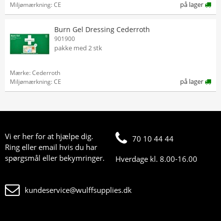
på lager
Miljømærkning: CE
Burn Gel Dressing Cederroth
901900
pakke med 2 stk
Mærke: Cederroth
på lager
Miljømærkning: CE
Vi er her for at hjælpe dig.
70 10 44 44
Ring eller email hvis du har
spørgsmål eller bekymringer.
Hverdage kl. 8.00-16.00
kundeservice@wulffsupplies.dk