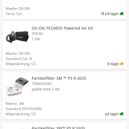
Mærke: OX-ON
få på lager
Farve: Gul
OX-ON TECMEN Powered Air Kit
350.00
1 Stk
Mærke: OX-ON
Standard: Cat. III
8 dage
Miljømærkning: CE
Partikelfilter 3M ™ P3 R 6035
7000032083
pakke med 2 stk
Mærke: 3M
Standard: EN143:2000
på lager
Miljømærkning: CE
Partikelfilter 3M™ P3 R 5935