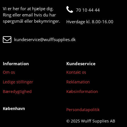
Vi er her for at hjælpe dig.
70 10 44 44
Ring eller email hvis du har
spørgsmål eller bekymringer.
Hverdage kl. 8.00-16.00
kundeservice@wulffsupplies.dk
Information
Kundeservice
Om os
Kontakt os
Ledige stillinger
Reklamation
Bæredygtighed
Købsinformation
København
Persondatapolitik
© 2025 Wulff Supplies AB