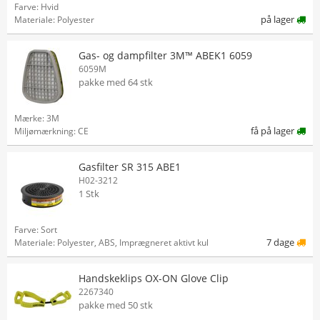
Farve: Hvid
på lager
Materiale: Polyester
Gas- og dampfilter 3M™ ABEK1 6059
6059M
pakke med 64 stk
Mærke: 3M
få på lager
Miljømærkning: CE
Gasfilter SR 315 ABE1
H02-3212
1 Stk
Farve: Sort
7 dage
Materiale: Polyester, ABS, Imprægneret aktivt kul
Handskeklips OX-ON Glove Clip
2267340
pakke med 50 stk