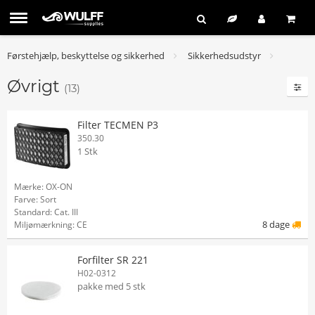
Førstehjælp, beskyttelse og sikkerhed
Sikkerhedsudstyr
Øvrigt
(13)
Filter TECMEN P3
350.30
1 Stk
Mærke: OX-ON
Farve: Sort
Standard: Cat. III
8 dage
Miljømærkning: CE
Forfilter SR 221
H02-0312
pakke med 5 stk