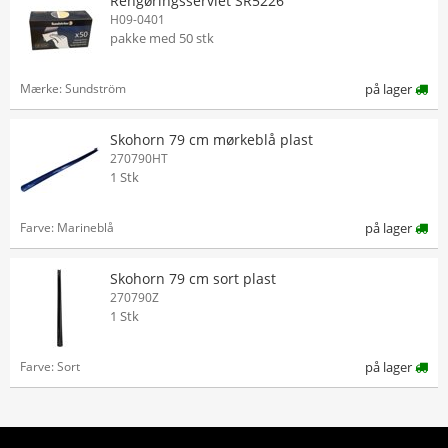
Rengøringsserviet SR5226
H09-0401
pakke med 50 stk
Mærke: Sundström
på lager
Skohorn 79 cm mørkeblå plast
270790HT
1 Stk
Farve: Marineblå
på lager
Skohorn 79 cm sort plast
270790Z
1 Stk
Farve: Sort
på lager