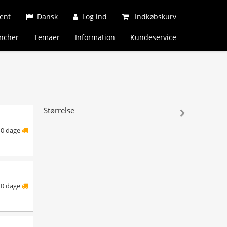
ent
Dansk
Log ind
Indkøbskurv
ncher
Temaer
Information
Kundeservice
Størrelse
10 dage
10 dage