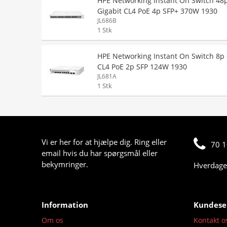
HPE Networking Instant On Switch 48
Gigabit CL4 PoE 4p SFP+ 370W 1930
JL686B
1 Stk
HPE Networking Instant On Switch 8p 
CL4 PoE 2p SFP 124W 1930
JL681A
1 Stk
Vi er her for at hjælpe dig. Ring eller
70 1
email hvis du har spørgsmål eller
bekymringer.
Hverdage 
Information
Kundese
Om os
Kontakt o