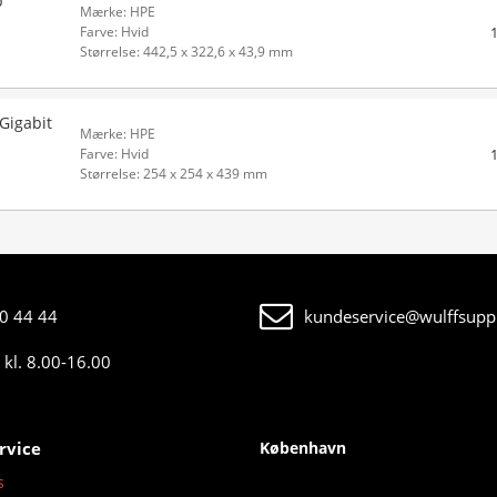
p
Mærke: HPE
Farve: Hvid
Størrelse: 442,5 x 322,6 x 43,9 mm
Gigabit
Mærke: HPE
Farve: Hvid
Størrelse: 254 x 254 x 439 mm
0 44 44
kundeservice@wulffsuppl
kl. 8.00-16.00
rvice
København
s