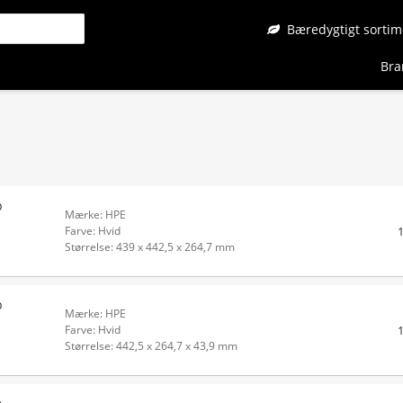
Bæredygtigt sortim
Bra
p
Mærke: HPE
Farve: Hvid
Størrelse: 439 x 442,5 x 264,7 mm
p
Mærke: HPE
Farve: Hvid
Størrelse: 442,5 x 264,7 x 43,9 mm