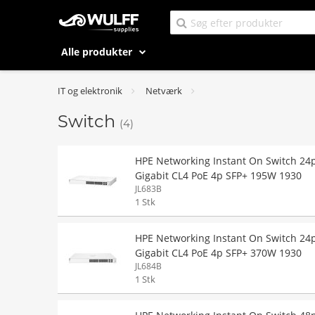
Alle produkter
IT og elektronik
Netværk
Switch
(4)
HPE Networking Instant On Switch 24
Gigabit CL4 PoE 4p SFP+ 195W 1930
JL683B
1 Stk
HPE Networking Instant On Switch 24
Gigabit CL4 PoE 4p SFP+ 370W 1930
JL684B
1 Stk