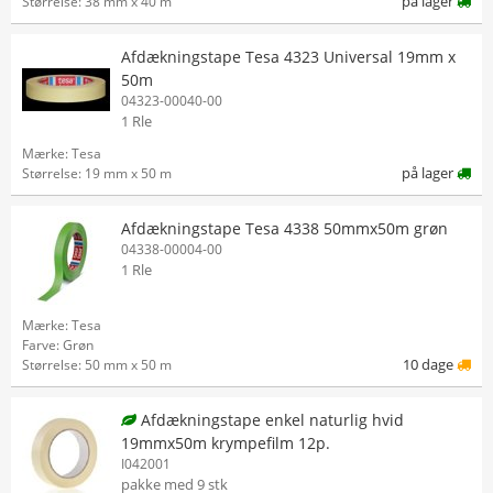
på lager
Størrelse: 38 mm x 40 m
Afdækningstape Tesa 4323 Universal 19mm x
50m
04323-00040-00
1 Rle
Mærke: Tesa
på lager
Størrelse: 19 mm x 50 m
Afdækningstape Tesa 4338 50mmx50m grøn
04338-00004-00
1 Rle
Mærke: Tesa
Farve: Grøn
10 dage
Størrelse: 50 mm x 50 m
Afdækningstape enkel naturlig hvid
19mmx50m krympefilm 12p.
I042001
pakke med 9 stk