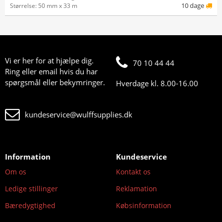
10 dage
Størrelse: 50 mm x 33 m
Vi er her for at hjælpe dig.
70 10 44 44
Ring eller email hvis du har
spørgsmål eller bekymringer.
Hverdage kl. 8.00-16.00
kundeservice@wulffsupplies.dk
Information
Kundeservice
Om os
Kontakt os
Ledige stillinger
Reklamation
Bæredygtighed
Købsinformation