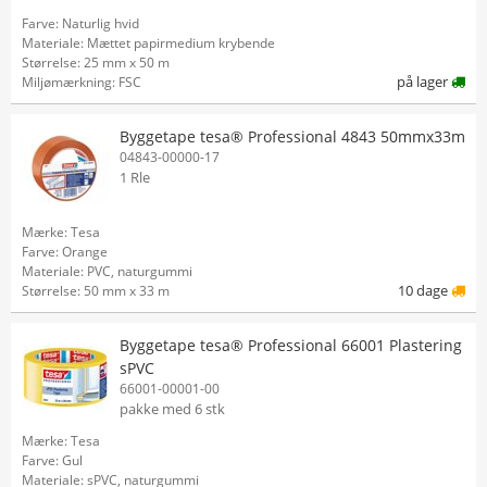
Farve: Naturlig hvid
Materiale: Mættet papirmedium krybende
Størrelse: 25 mm x 50 m
på lager
Miljømærkning: FSC
Byggetape tesa® Professional 4843 50mmx33m
04843-00000-17
1 Rle
Mærke: Tesa
Farve: Orange
Materiale: PVC, naturgummi
10 dage
Størrelse: 50 mm x 33 m
Byggetape tesa® Professional 66001 Plastering
sPVC
66001-00001-00
pakke med 6 stk
Mærke: Tesa
Farve: Gul
Materiale: sPVC, naturgummi