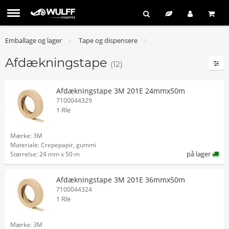
Emballage og lager
Tape og dispensere
Afdækningstape
(12)
Afdækningstape 3M 201E 24mmx50m
7100044329
1 Rle
Mærke: 3M
Materiale: Crepepapir, gummi
på lager
Størrelse: 24 mm x 50 m
Afdækningstape 3M 201E 36mmx50m
7100044324
1 Rle
Mærke: 3M