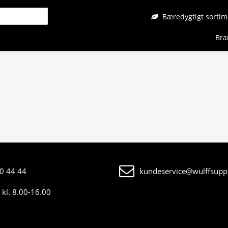
Bæredygtigt sortim
Bra
0 44 44
kundeservice@wulffsuppl
kl. 8.00-16.00