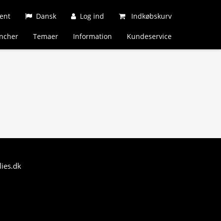
ent
Dansk
Log ind
Indkøbskurv
ncher
Temaer
Information
Kundeservice
ies.dk