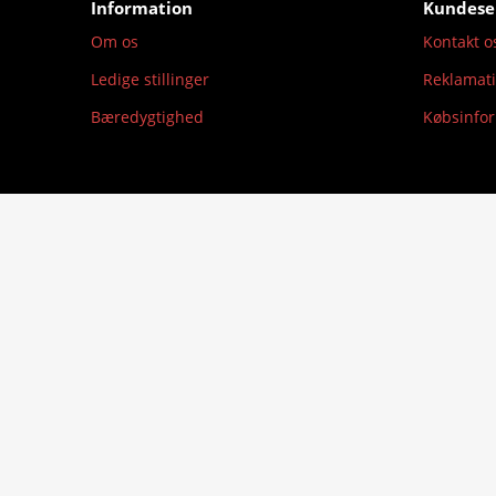
Information
Kundese
Om os
Kontakt o
Ledige stillinger
Reklamat
Bæredygtighed
Købsinfo