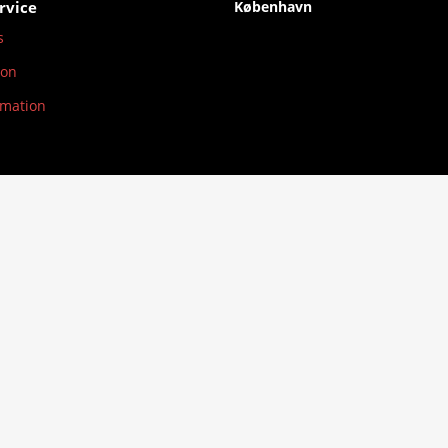
rvice
København
s
ion
rmation