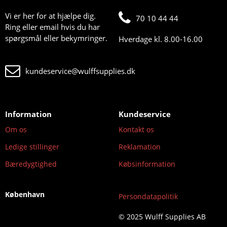
Vi er her for at hjælpe dig.
70 10 44 44
Ring eller email hvis du har
spørgsmål eller bekymringer.
Hverdage kl. 8.00-16.00
kundeservice@wulffsupplies.dk
Information
Kundeservice
Om os
Kontakt os
Ledige stillinger
Reklamation
Bæredygtighed
Købsinformation
København
Persondatapolitik
© 2025 Wulff Supplies AB