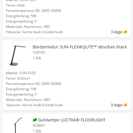
Farve: Hvid
Farvetemperatur (K): 2800-5600K
Energiforbrug: 5W
Energimærkning: F
Materiale: Aluminium, ABS
3 dage
Ydeevne: Varmt hvidt til koldt hvidt
Bordarmatur SUN-FLEX®QLITE™ obsidian black
103105
1 Stk
Mærke: SUN-FLEX
Farve: Gråsort
Farvetemperatur (K): 2800-5600K
Energiforbrug: 5W
Energimærkning: F
Materiale: Aluminium, ABS
3 dage
Ydeevne: Varmt hvidt til koldt hvidt
Gulvlampe LUCTRA® FLOORLIGHT
928801
1 Stk