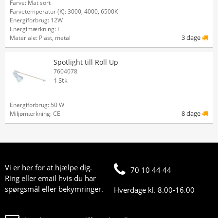
Farve: Mat sort
Farvetemperatur (K): 3000, 4000, 6500K
Energiforbrug: 12W
Energimærkning: F
3 dage
Materiale: Plast, metal
Spotlight till Roll Up
7604078
1 Stk
Energiforbrug: 50 W
8 dage
Miljømærkning: CE
Vi er her for at hjælpe dig.
70 10 44 44
Ring eller email hvis du har
spørgsmål eller bekymringer.
Hverdage kl. 8.00-16.00