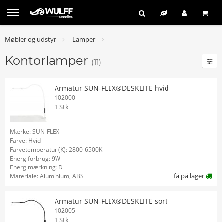
Møbler og udstyr
Lamper
Kontorlamper
(11)
Armatur SUN-FLEX®DESKLITE hvid
102000
1 Stk
Mærke: SUN-FLEX
Farve: Hvid
Farvetemperatur (K): 2800-6500K
Energiforbrug: 9W
Energimærkning: D
få på lager
Materiale: Aluminium, ABS
Armatur SUN-FLEX®DESKLITE sort
102005
1 Stk