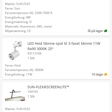
Mærke: SUN-FLEX
Farve: Sort
Farvetemperatur (K): 2500-7000 K
Energiforbrug: 9W
Energimærkning: D
Materiale: Aluminium, ABS, metal
få på lager
Miljømærkning: CE
LED Hvid Skinne-spot til 3-faset Skinne 11W
Ra90 3000K 25º
93113166
1 Stk
Farve: Hvid
Farvetemperatur (K): 3000K
10 dage
Energiforbrug: 11W
SUN-FLEX®SCREENLITE™
104105
1 Stk
Mærke: SUN-FLEX