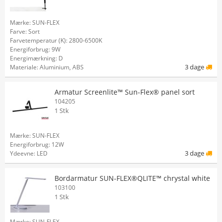
Mærke: SUN-FLEX
Farve: Sort
Farvetemperatur (K): 2800-6500K
Energiforbrug: 9W
Energimærkning: D
3 dage
Materiale: Aluminium, ABS
Armatur Screenlite™ Sun-Flex® panel sort
104205
1 Stk
Mærke: SUN-FLEX
Energiforbrug: 12W
3 dage
Ydeevne: LED
Bordarmatur SUN-FLEX®QLITE™ chrystal white
103100
1 Stk
Mærke: SUN-FLEX