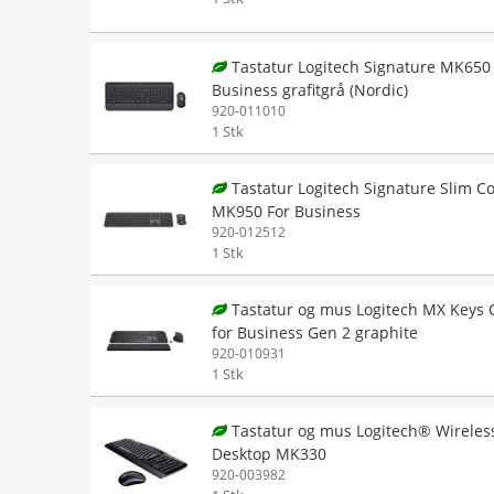
Tastatur Logitech Signature MK650 
Business grafitgrå (Nordic)
920-011010
1 Stk
Tastatur Logitech Signature Slim 
MK950 For Business
920-012512
1 Stk
Tastatur og mus Logitech MX Keys
for Business Gen 2 graphite
920-010931
1 Stk
Tastatur og mus Logitech® Wireles
Desktop MK330
920-003982