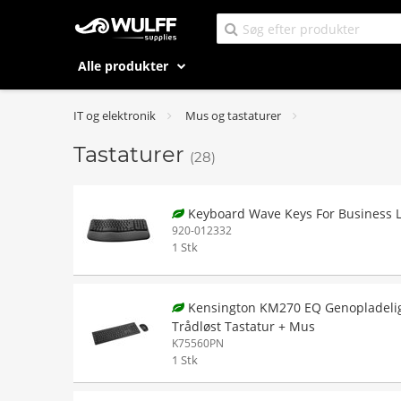
Alle produkter
IT og elektronik
Mus og tastaturer
Tastaturer
(28)
Keyboard Wave Keys For Business L
920-012332
1 Stk
Kensington KM270 EQ Genopladeli
Trådløst Tastatur + Mus
K75560PN
1 Stk