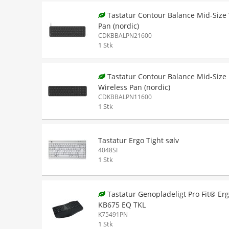
Tastatur Contour Balance Mid-Size
Pan (nordic)
CDKBBALPN21600
1 Stk
Tastatur Contour Balance Mid-Size
Wireless Pan (nordic)
CDKBBALPN11600
1 Stk
Tastatur Ergo Tight sølv
4048SI
1 Stk
Tastatur Genopladeligt Pro Fit® Er
KB675 EQ TKL
K75491PN
1 Stk