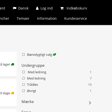
ent
Dansk
Log ind
Indkøbskurv
ncher
Temaer
Information
Kundeservice
Bæredygtigt valg
å lager
Undergruppe
Med ledning
1
Med ledning
7
Trådløs
19
Øvrigt
1
10 dage
Mærke