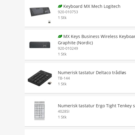
Keyboard MX Mech Logitech
920-010753
1 Stk
MX Keys Business Wireless Keyboa
Graphite (Nordic)
920-010249
1 Stk
Numerisk tastatur Deltaco trådløs
TB-144
1 Stk
Numerisk tastatur Ergo Tight Tenkey s
4028SI
1 Stk