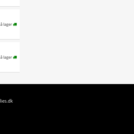
å lager
på lager
ies.dk