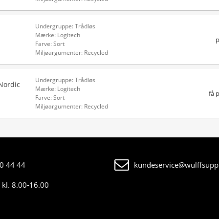
Undergruppe: Trådløs
Mærke: Logitech
p
Farve: Sort
Miljøargumenter: Recycled
Undergruppe: Trådløs
Nordic
Mærke: Logitech
få 
Farve: Sort
Miljøargumenter: Recycled
0 44 44
kundeservice@wulffsuppl
kl. 8.00-16.00