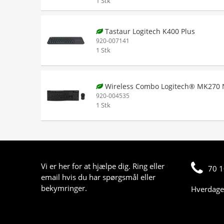
1 Stk
Tastaur Logitech K400 Plus
920-007141
1 Stk
Wireless Combo Logitech® MK270 
920-004535
1 Stk
Vi er her for at hjælpe dig. Ring eller
70 1
email hvis du har spørgsmål eller
bekymringer.
Hverdage 