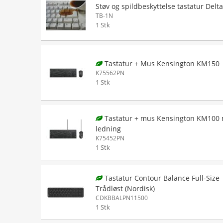
Støv og spildbeskyttelse tastatur Delt
TB-1N
1 Stk
Tastatur + Mus Kensington KM150
K75562PN
1 Stk
Tastatur + mus Kensington KM100
ledning
K75452PN
1 Stk
Tastatur Contour Balance Full-Size
Trådløst (Nordisk)
CDKBBALPN11500
1 Stk