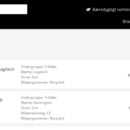
Bæredygtigt sortim
Bra
Undergruppe: Trådløs
ogitech
Mærke: Logitech
p
Farve: Sort
Miljøargumenter: Recycled
Undergruppe: Trådløs
gt
Mærke: Kensington
Farve: Sort
Miljømærkning: CE
Miljøargumenter: Recycled