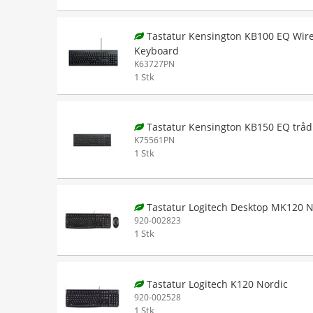
Tastatur Kensington KB100 EQ Wir
Keyboard
K63727PN
1 Stk
Tastatur Kensington KB150 EQ tråd
K75561PN
1 Stk
Tastatur Logitech Desktop MK120 N
920-002823
1 Stk
Tastatur Logitech K120 Nordic
920-002528
1 Stk