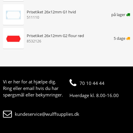
Prisetiket 26x12mm G1 hvid
på lager
511110
Prisetiket 26x12mm G2 flour rød
5 dage
8532126
Vi er her for at hjælpe dig.
70 10 44 44
Ring eller email hvis du har
spørgsmål eller bekymringer.
Hverdage kl. 8.00-16.00
kundeservice@wulffsupplies.dk